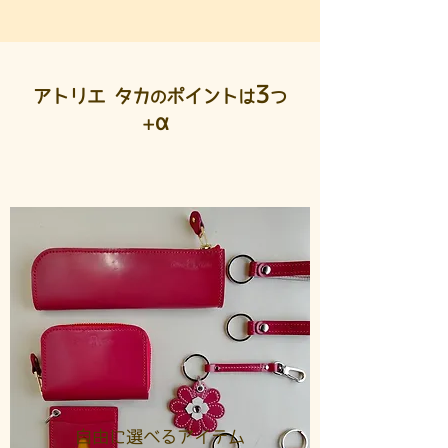
3
アトリエ タカ
ポイント
は
つ
の
α
+
自由に選べるアイテム