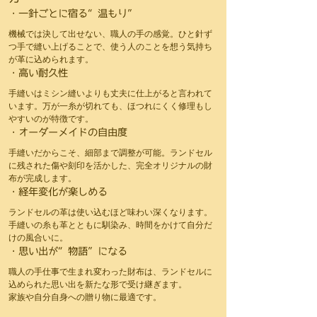
・一針ごとに宿る“温もり”
機械では決して出せない、職人の手の感覚。ひと針ず
つ手で縫い上げることで、使う人のことを想う気持ち
が革に込められます。
・高い耐久性
手縫いはミシン縫いよりも丈夫に仕上がると言われて
います。万が一糸が切れても、ほつれにくく修理もし
やすいのが特徴です。
・オーダーメイドの自由度
手縫いだからこそ、細部まで調整が可能。ランドセル
に残された傷や刻印を活かした、完全オリジナルの財
布が完成します。
・経年変化が楽しめる
ランドセルの革は使い込むほど味わい深くなります。
手縫いの糸も革とともに馴染み、時間をかけて自分だ
けの風合いに。
・思い出が“物語”になる
職人の手仕事で生まれ変わった財布は、ランドセルに
込められた思い出を新たな形で受け継ぎます。
家族や自分自身への贈り物に最適です。