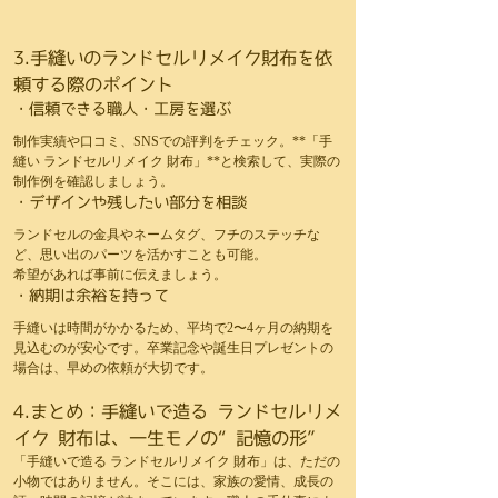
3.手縫いのランドセルリメイク財布を依
頼する際のポイント
・信頼できる職人・工房を選ぶ
制作実績や口コミ、SNSでの評判をチェック。**「手
縫い ランドセルリメイク 財布」**と検索して、実際の
制作例を確認しましょう。
・デザインや残したい部分を相談
ランドセルの金具やネームタグ、フチのステッチな
ど、思い出のパーツを活かすことも可能。
希望があれば事前に伝えましょう。
・納期は余裕を持って
手縫いは時間がかかるため、平均で2〜4ヶ月の納期を
見込むのが安心です。卒業記念や誕生日プレゼントの
場合は、早めの依頼が大切です。
4.まとめ：手縫いで造る ランドセルリメ
イク 財布は、一生モノの“記憶の形”
「手縫いで造る ランドセルリメイク 財布」は、ただの
小物ではありません。そこには、家族の愛情、成長の