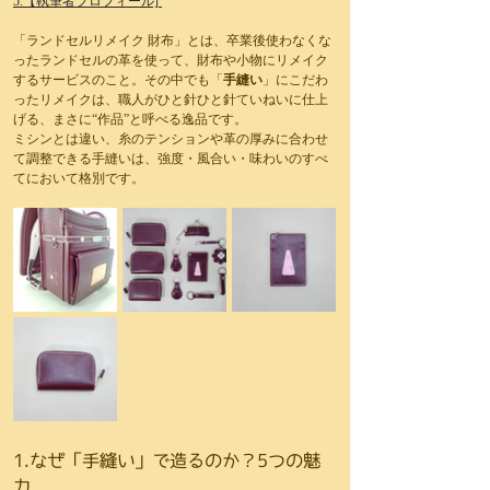
5.【執筆者プロフィール] 
「ランドセルリメイク 財布」とは、卒業後使わなくな
ったランドセルの革を使って、財布や小物にリメイク
するサービスのこと。その中でも「
手縫い
」にこだわ
ったリメイクは、職人がひと針ひと針ていねいに仕上
げる、まさに“作品”と呼べる逸品です。
ミシンとは違い、糸のテンションや革の厚みに合わせ
て調整できる手縫いは、強度・風合い・味わいのすべ
てにおいて格別です。
1.なぜ「手縫い」で造るのか？5つの魅
力