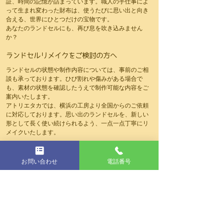
証、時間の記憶が詰まっています。職人の手仕事によ
って生まれ変わった財布は、使うたびに思い出と向き
合える、世界にひとつだけの宝物です。
あなたのランドセルにも、再び息を吹き込みません
か？
ランドセルリメイクをご検討の方へ
ランドセルの状態や制作内容については、事前のご相
談も承っております。ひび割れや傷みがある場合で
も、素材の状態を確認したうえで制作可能な内容をご
案内いたします。
アトリエタカでは、横浜の工房より全国からのご依頼
に対応しております。思い出のランドセルを、新しい
形として長く使い続けられるよう、一点一点丁寧にリ
メイクいたします。
ランドセルリメイクを詳しく知りたい方へ
お問い合わせ
電話番号
ランドセルリメイクについて、「どんなアイテムが作
れるのか」「費用はどれくらいかかるのか」「依頼前
に知っておきたいポイント」などをまとめて解説して
います。
ランドセルリメイクについて全体を詳しく知りたい方
は、以下のページをご覧ください。
▶ ランドセルリメイクとは｜費用・種類・失敗しない