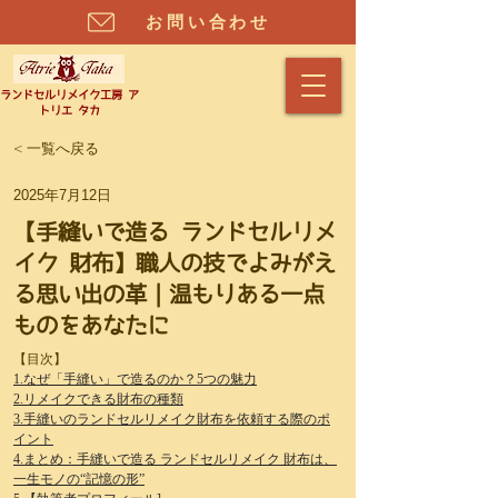
お問い合わせ
​ランドセルリメイク工房 ア
トリエ タカ
< 一覧へ戻る
2025年7月12日
【手縫いで造る ランドセルリメ
イク 財布】職人の技でよみがえ
る思い出の革｜温もりある一点
ものをあなたに
【目次】
1.なぜ「手縫い」で造るのか？5つの魅力
2.リメイクできる財布の種類
3.手縫いのランドセルリメイク財布を依頼する際のポ
イント
4.まとめ：手縫いで造る ランドセルリメイク 財布は、
一生モノの“記憶の形”