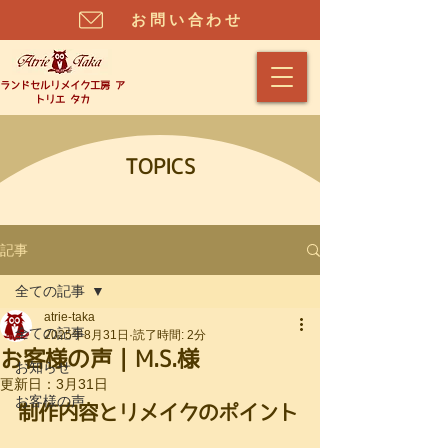
お問い合わせ
​ランドセルリメイク工房 ア
トリエ タカ
TOPICS
記事
全ての記事
atrie-taka
全ての記事
2025年8月31日
読了時間: 2分
お客様の声｜M.S.様
お知らせ
更新日：
3月31日
お客様の声
制作内容とリメイクのポイント