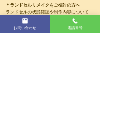
＊ランドセルリメイクをご検討の方へ
ランドセルの状態確認や制作内容について
は、お気軽にご相談ください。 
▶
 ランドセルリメイク完全ガイド
お問い合わせ
電話番号
お客様の声
すべて表示
最新記事